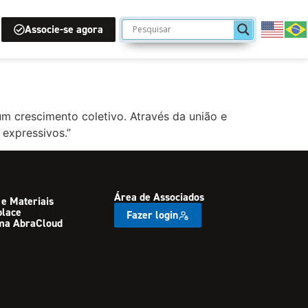
Associe-se agora
um crescimento coletivo. Através da união e
expressivos.”
Área de Associados
 e Materiais
place
Fazer login
ma AbraCloud