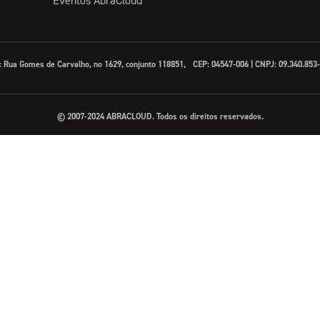
Eventos AbraCloud
: Rua Gomes de Carvalho, no 1629, conjunto 118851, CEP: 04547-006 | CNPJ: 09.340.85
© 2007-2024 ABRACLOUD. Todos os direitos reservados.