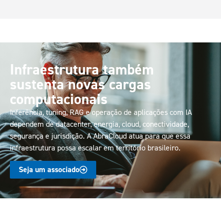
Infraestrutura também
sustenta novas cargas
computacionais
Inferência, tuning, RAG e operação de aplicações com IA
dependem de datacenter, energia, cloud, conectividade,
segurança e jurisdição. A AbraCloud atua para que essa
infraestrutura possa escalar em território brasileiro.
Seja um associado